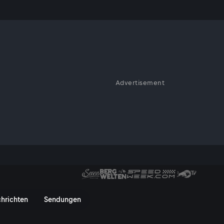
ien
Advertisement
Action pur bei ServusTV.
eriding, Klettern, Kitesurfen
n - ServusTV On
hrichten
Sendungen