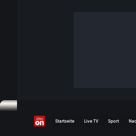
Kitesurf-Paradies Brasil
26 Min. · World of Freesports
Weg frei für die Welt des Extremsports! Jede Woche Sport-
„World of Freesports“ bietet Extremsport aus aller Welt: Fre
und vieles mehr!
Jetzt ansehen
Serie anzeigen
Kitesurf-Paradies Brasilie
Startseite
Live TV
Sport
Nac