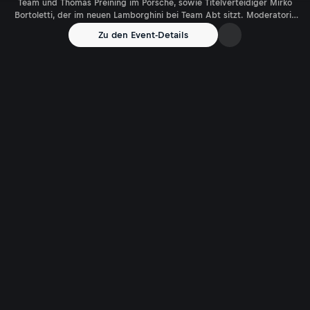
Team und Thomas Preining im Porsche, sowie Titelverteidiger Mirko
Bortoletti, der im neuen Lamborghini bei Team Abt sitzt. Moderatorin
Nicole Oberlechner liefert vor Ort Stimmungsberichte, News und
Zu den Event-Details
Interviews Kommentator Walter Zipser wird in ausgewählten Rennen
von Experte Philipp Eng begleitet.