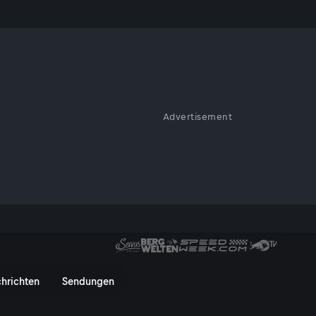
lzwege
Advertisement
und Wäldern: Der Wienerwald -
ge - ServusTV On
hrichten
Sendungen