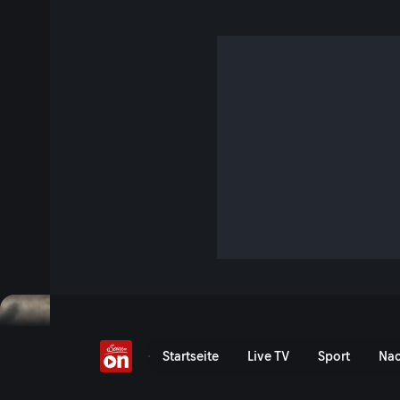
Über Holzhaxn und Ho
S1 E19 · 10 Min. · Heimatbilder
Vor den Toren Wiens liegt eine Idylle aus Hügeln, Wiesen 
eine Oase voller Naturschätze.
Jetzt ansehen
Serie anzeigen
Über Holzhaxn und Holzwe
Startseite
Live TV
Sport
Nac