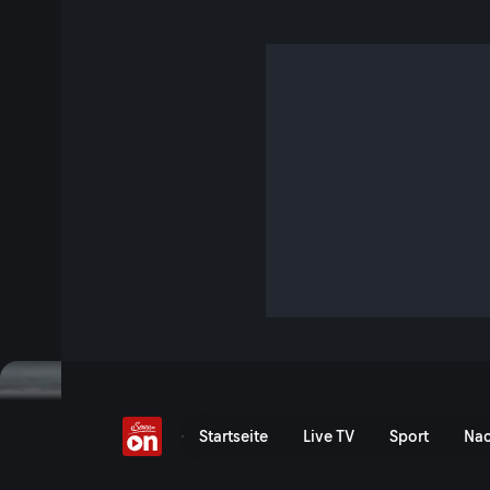
Rookies Cup: Spielberg
Vergangenes Event
Event-Serie anzeigen
Red Bull Rookies Cup: Spi
Startseite
Live TV
Sport
Nac