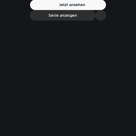
Archäologen heute, die durch Funde erfahren wie die Menschen
Jetzt ansehen
damals lebten, was sie glaubten und wie sie handelten. So wie bei
diesen keltischen Münzen.
Serie anzeigen