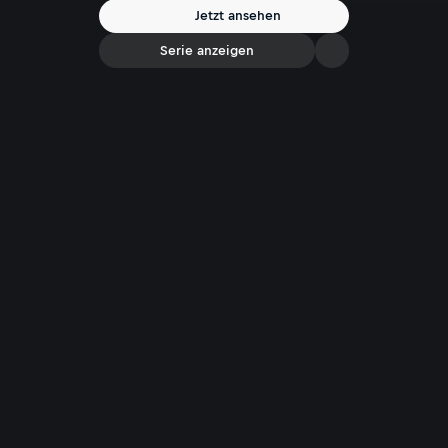
Weltspitze. Wie Mich Kemeter, der Perfektionist, der alles andere als
Jetzt ansehen
ein lebensmüder Hasardeur ist, tickt, das erzählt dieses filmische
Bergwelten-Porträt.
Serie anzeigen