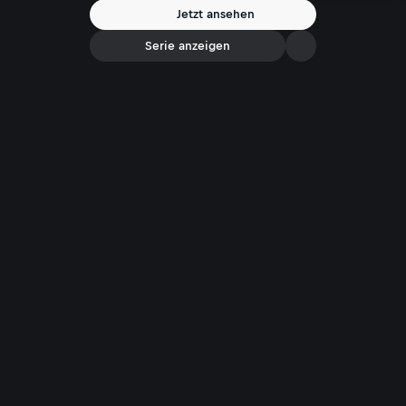
Mann samt Beute in bislang unbekannter Höhe.
Jetzt ansehen
Serie anzeigen