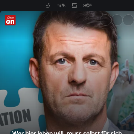
ServusTV On: Livestreams, M
Wer hier leben will, muss selbst für sich