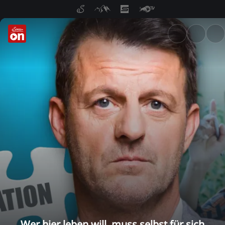
ServusTV On: Livestreams, M
Wer hier leben will, muss selbst für sich