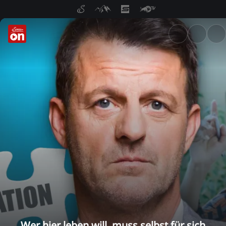
ServusTV On: Livestreams, M
Wer hier leben will, muss selbst für sich