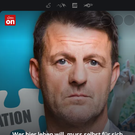
ServusTV On: Livestreams, M
Wer hier leben will, muss selbst für sich