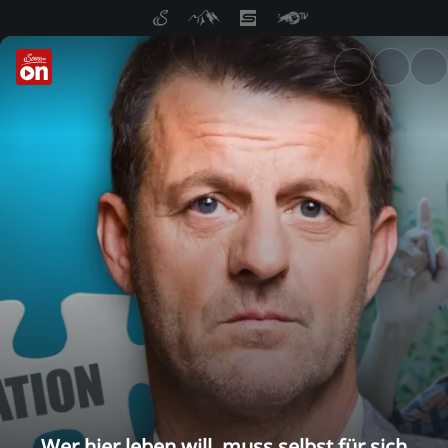
ServusTV On: Livestreams, M
Wer hier leben will, muss selbst für sich