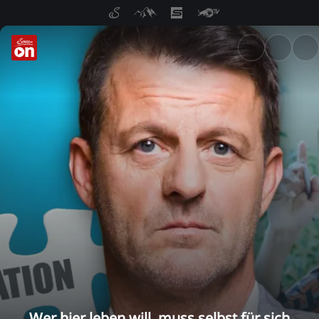
ServusTV On: Livestreams, M
Wer hier leben will, muss selbst für sich