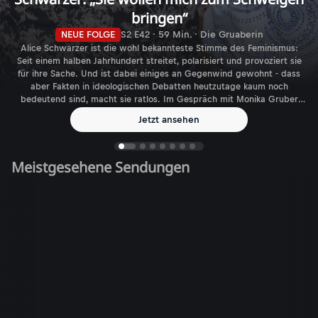
bringen“
NEUE FOLGE
S2 E42 · 59 Min. · Die Gruaberin
Alice Schwarzer ist die wohl bekannteste Stimme des Feminismus:
Seit einem halben Jahrhundert streitet, polarisiert und provoziert sie
für ihre Sache. Und ist dabei einiges an Gegenwind gewohnt - dass
aber Fakten in ideologischen Debatten heutzutage kaum noch
bedeutend sind, macht sie ratlos. Im Gespräch mit Monika Gruber
spricht die Journalistin, Autorin und Verlegerin über den aktuellen
Jetzt ansehen
Feminismus - und die gefühlt immer größer werdende Zahl
biologischer Geschlechter.
Meistgesehene Sendungen