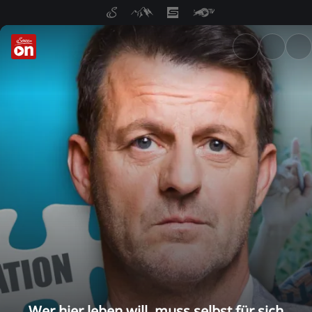
ServusTV On: Livestreams, M
Wer hier leben will, muss selbst für sich