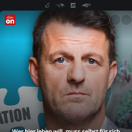
ServusTV On: Livestreams, M
Wer hier leben will, muss selbst für sich