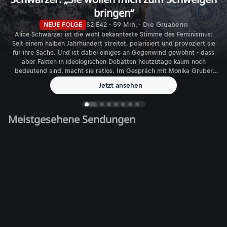
bringen“
NEUE FOLGE
S2 E42 · 59 Min. · Die Gruaberin
Alice Schwarzer ist die wohl bekannteste Stimme des Feminismus:
Seit einem halben Jahrhundert streitet, polarisiert und provoziert sie
für ihre Sache. Und ist dabei einiges an Gegenwind gewohnt - dass
aber Fakten in ideologischen Debatten heutzutage kaum noch
bedeutend sind, macht sie ratlos. Im Gespräch mit Monika Gruber
spricht die Journalistin, Autorin und Verlegerin über den aktuellen
Jetzt ansehen
Feminismus - und die gefühlt immer größer werdende Zahl
biologischer Geschlechter.
Meistgesehene Sendungen