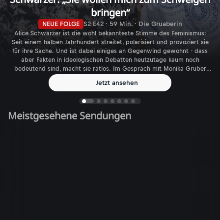
bringen“
NEUE FOLGE
S2 E42 · 59 Min. · Die Gruaberin
Alice Schwarzer ist die wohl bekannteste Stimme des Feminismus:
Seit einem halben Jahrhundert streitet, polarisiert und provoziert sie
für ihre Sache. Und ist dabei einiges an Gegenwind gewohnt - dass
aber Fakten in ideologischen Debatten heutzutage kaum noch
bedeutend sind, macht sie ratlos. Im Gespräch mit Monika Gruber
spricht die Journalistin, Autorin und Verlegerin über den aktuellen
Jetzt ansehen
Feminismus - und die gefühlt immer größer werdende Zahl
biologischer Geschlechter.
Meistgesehene Sendungen