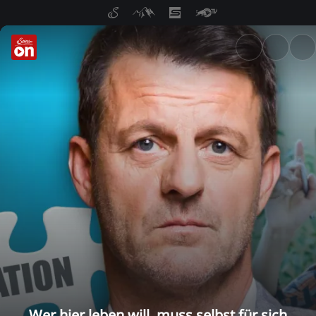
ServusTV On: Livestreams, M
Wer hier leben will, muss selbst für sich