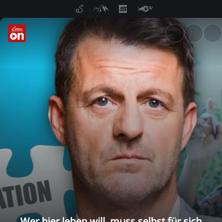
ServusTV On: Livestreams, M
Wer hier leben will, muss selbst für sich