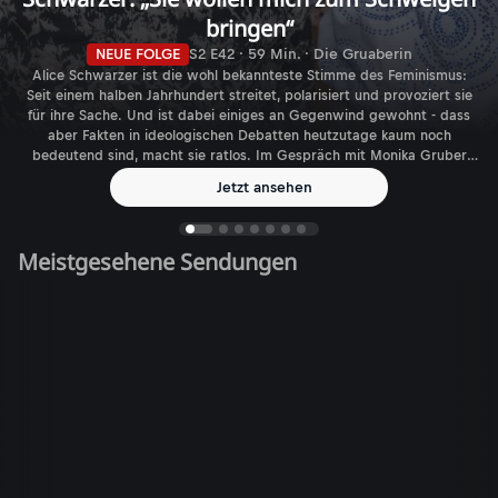
bringen“
NEUE FOLGE
S2 E42 · 59 Min. · Die Gruaberin
Alice Schwarzer ist die wohl bekannteste Stimme des Feminismus:
Seit einem halben Jahrhundert streitet, polarisiert und provoziert sie
für ihre Sache. Und ist dabei einiges an Gegenwind gewohnt - dass
aber Fakten in ideologischen Debatten heutzutage kaum noch
bedeutend sind, macht sie ratlos. Im Gespräch mit Monika Gruber
spricht die Journalistin, Autorin und Verlegerin über den aktuellen
Jetzt ansehen
Feminismus - und die gefühlt immer größer werdende Zahl
biologischer Geschlechter.
Meistgesehene Sendungen