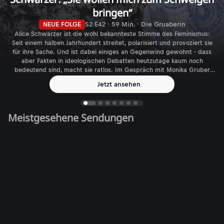
bringen“
NEUE FOLGE
S2 E42 · 59 Min. · Die Gruaberin
Alice Schwarzer ist die wohl bekannteste Stimme des Feminismus:
Seit einem halben Jahrhundert streitet, polarisiert und provoziert sie
für ihre Sache. Und ist dabei einiges an Gegenwind gewohnt - dass
aber Fakten in ideologischen Debatten heutzutage kaum noch
bedeutend sind, macht sie ratlos. Im Gespräch mit Monika Gruber
spricht die Journalistin, Autorin und Verlegerin über den aktuellen
Jetzt ansehen
Feminismus - und die gefühlt immer größer werdende Zahl
biologischer Geschlechter.
Meistgesehene Sendungen