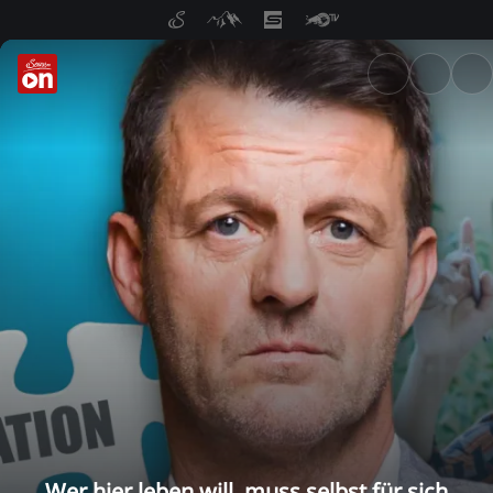
ServusTV On: Livestreams, M
Wer hier leben will, muss selbst für sich