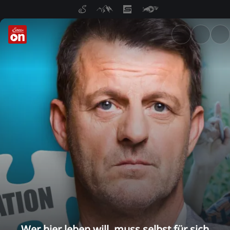
ServusTV On: Livestreams, M
Wer hier leben will, muss selbst für sich