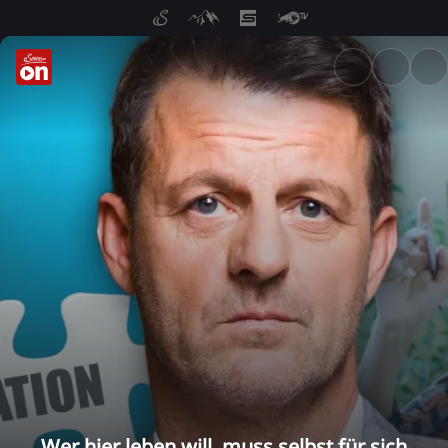
ServusTV On: Livestreams, M
Wer hier leben will, muss selbst für sich