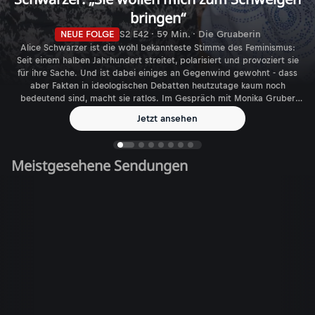
bringen“
NEUE FOLGE
S2 E42 · 59 Min. · Die Gruaberin
Alice Schwarzer ist die wohl bekannteste Stimme des Feminismus:
Seit einem halben Jahrhundert streitet, polarisiert und provoziert sie
für ihre Sache. Und ist dabei einiges an Gegenwind gewohnt - dass
aber Fakten in ideologischen Debatten heutzutage kaum noch
bedeutend sind, macht sie ratlos. Im Gespräch mit Monika Gruber
spricht die Journalistin, Autorin und Verlegerin über den aktuellen
Jetzt ansehen
Feminismus - und die gefühlt immer größer werdende Zahl
biologischer Geschlechter.
Meistgesehene Sendungen