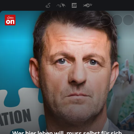
ServusTV On: Livestreams, M
Wer hier leben will, muss selbst für sich