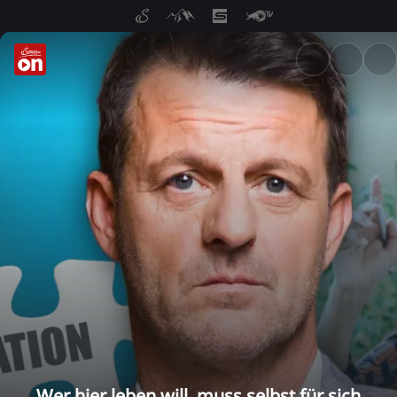
ServusTV On: Livestreams, M
Wer hier leben will, muss selbst für sich