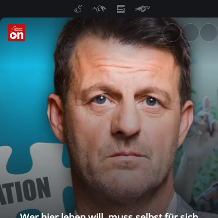
ServusTV On: Livestreams, M
Wer hier leben will, muss selbst für sich