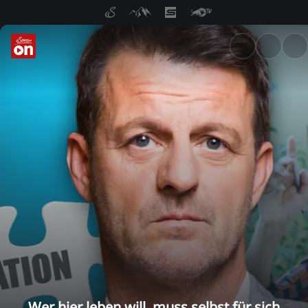
ServusTV On: Livestreams, M
Wer hier leben will, muss selbst für sich