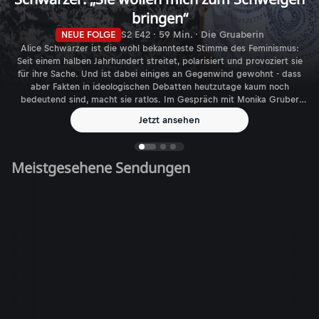
bringen“
NEUE FOLGE
S2 E42 · 59 Min. · Die Gruaberin
Alice Schwarzer ist die wohl bekannteste Stimme des Feminismus:
Seit einem halben Jahrhundert streitet, polarisiert und provoziert sie
für ihre Sache. Und ist dabei einiges an Gegenwind gewohnt - dass
aber Fakten in ideologischen Debatten heutzutage kaum noch
bedeutend sind, macht sie ratlos. Im Gespräch mit Monika Gruber
spricht die Journalistin, Autorin und Verlegerin über den aktuellen
Jetzt ansehen
Feminismus - und die gefühlt immer größer werdende Zahl
biologischer Geschlechter.
Meistgesehene Sendungen