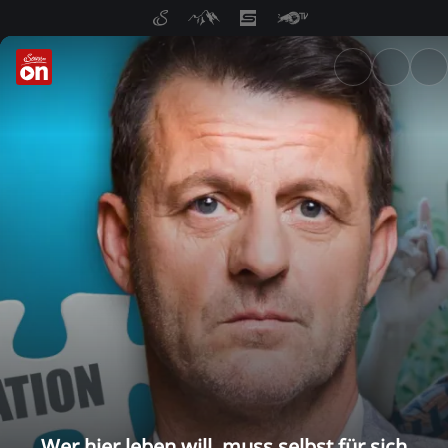
ServusTV On: Livestreams, M
Wer hier leben will, muss selbst für sich