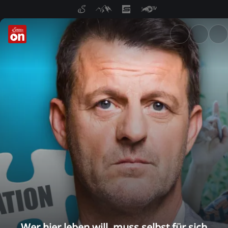
ServusTV On: Livestreams, M
Wer hier leben will, muss selbst für sich