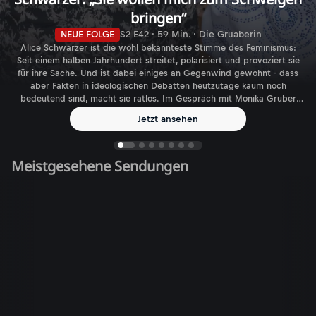
bringen“
NEUE FOLGE
S2 E42 · 59 Min. · Die Gruaberin
Alice Schwarzer ist die wohl bekannteste Stimme des Feminismus:
Seit einem halben Jahrhundert streitet, polarisiert und provoziert sie
für ihre Sache. Und ist dabei einiges an Gegenwind gewohnt - dass
aber Fakten in ideologischen Debatten heutzutage kaum noch
bedeutend sind, macht sie ratlos. Im Gespräch mit Monika Gruber
spricht die Journalistin, Autorin und Verlegerin über den aktuellen
Jetzt ansehen
Feminismus - und die gefühlt immer größer werdende Zahl
biologischer Geschlechter.
Meistgesehene Sendungen