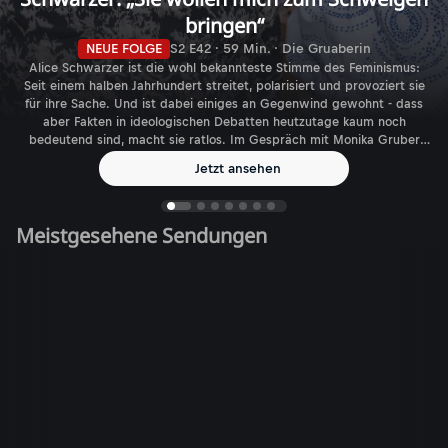
bringen“
NEUE FOLGE
S2 E42 · 59 Min. · Die Gruaberin
Alice Schwarzer ist die wohl bekannteste Stimme des Feminismus:
Seit einem halben Jahrhundert streitet, polarisiert und provoziert sie
für ihre Sache. Und ist dabei einiges an Gegenwind gewohnt - dass
aber Fakten in ideologischen Debatten heutzutage kaum noch
bedeutend sind, macht sie ratlos. Im Gespräch mit Monika Gruber
spricht die Journalistin, Autorin und Verlegerin über den aktuellen
Jetzt ansehen
Feminismus - und die gefühlt immer größer werdende Zahl
biologischer Geschlechter.
Meistgesehene Sendungen