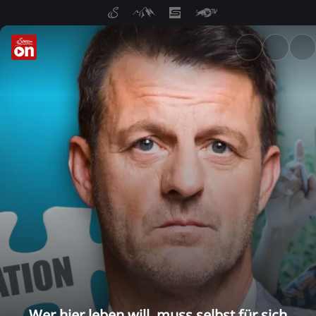
ServusTV On: Livestreams, M
Wer hier leben will, muss selbst für sich