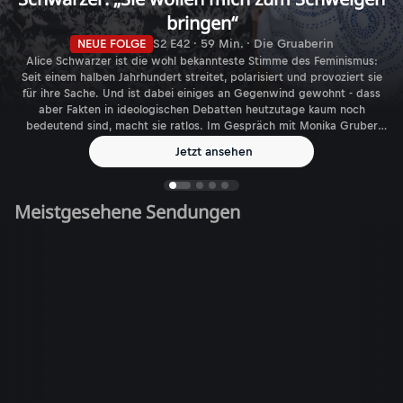
bringen“
NEUE FOLGE
S2 E42 · 59 Min. · Die Gruaberin
Alice Schwarzer ist die wohl bekannteste Stimme des Feminismus:
Seit einem halben Jahrhundert streitet, polarisiert und provoziert sie
für ihre Sache. Und ist dabei einiges an Gegenwind gewohnt - dass
aber Fakten in ideologischen Debatten heutzutage kaum noch
bedeutend sind, macht sie ratlos. Im Gespräch mit Monika Gruber
spricht die Journalistin, Autorin und Verlegerin über den aktuellen
Jetzt ansehen
Feminismus - und die gefühlt immer größer werdende Zahl
biologischer Geschlechter.
Meistgesehene Sendungen