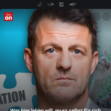
ServusTV On: Livestreams, M
Wer hier leben will, muss selbst für sich