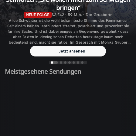
bringen“
NEUE FOLGE
S2 E42 · 59 Min. · Die Gruaberin
Alice Schwarzer ist die wohl bekannteste Stimme des Feminismus:
Seit einem halben Jahrhundert streitet, polarisiert und provoziert sie
für ihre Sache. Und ist dabei einiges an Gegenwind gewohnt - dass
aber Fakten in ideologischen Debatten heutzutage kaum noch
bedeutend sind, macht sie ratlos. Im Gespräch mit Monika Gruber
spricht die Journalistin, Autorin und Verlegerin über den aktuellen
Jetzt ansehen
Feminismus - und die gefühlt immer größer werdende Zahl
biologischer Geschlechter.
Meistgesehene Sendungen