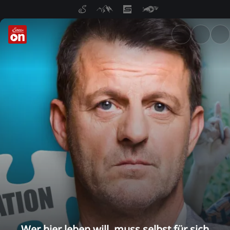
ServusTV On: Livestreams, M
Wer hier leben will, muss selbst für sich