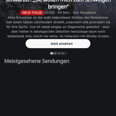
bringen“
NEUE FOLGE
S2 E42 · 59 Min. · Die Gruaberin
Alice Schwarzer ist die wohl bekannteste Stimme des Feminismus:
Seit einem halben Jahrhundert streitet, polarisiert und provoziert sie
für ihre Sache. Und ist dabei einiges an Gegenwind gewohnt - dass
aber Fakten in ideologischen Debatten heutzutage kaum noch
bedeutend sind, macht sie ratlos. Im Gespräch mit Monika Gruber
spricht die Journalistin, Autorin und Verlegerin über den aktuellen
Jetzt ansehen
Feminismus - und die gefühlt immer größer werdende Zahl
biologischer Geschlechter.
Meistgesehene Sendungen