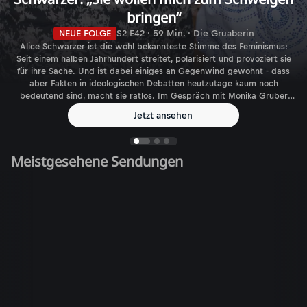
bringen“
NEUE FOLGE
S2 E42 · 59 Min. · Die Gruaberin
Alice Schwarzer ist die wohl bekannteste Stimme des Feminismus:
Seit einem halben Jahrhundert streitet, polarisiert und provoziert sie
für ihre Sache. Und ist dabei einiges an Gegenwind gewohnt - dass
aber Fakten in ideologischen Debatten heutzutage kaum noch
bedeutend sind, macht sie ratlos. Im Gespräch mit Monika Gruber
spricht die Journalistin, Autorin und Verlegerin über den aktuellen
Jetzt ansehen
Feminismus - und die gefühlt immer größer werdende Zahl
biologischer Geschlechter.
Meistgesehene Sendungen