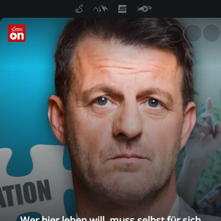
ServusTV On: Livestreams, M
Wer hier leben will, muss selbst für sich