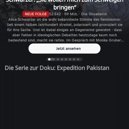
bringen“
NEUE FOLGE
S2 E42 · 59 Min. · Die Gruaberin
Alice Schwarzer ist die wohl bekannteste Stimme des Feminismus:
Seit einem halben Jahrhundert streitet, polarisiert und provoziert sie
für ihre Sache. Und ist dabei einiges an Gegenwind gewohnt - dass
aber Fakten in ideologischen Debatten heutzutage kaum noch
bedeutend sind, macht sie ratlos. Im Gespräch mit Monika Gruber
spricht die Journalistin, Autorin und Verlegerin über den aktuellen
Jetzt ansehen
Feminismus - und die gefühlt immer größer werdende Zahl
biologischer Geschlechter.
Die Serie zur Doku: Expedition Pakistan