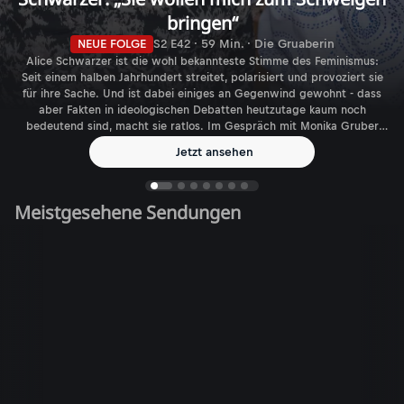
bringen“
NEUE FOLGE
S2 E42 · 59 Min. · Die Gruaberin
Alice Schwarzer ist die wohl bekannteste Stimme des Feminismus:
Seit einem halben Jahrhundert streitet, polarisiert und provoziert sie
für ihre Sache. Und ist dabei einiges an Gegenwind gewohnt - dass
aber Fakten in ideologischen Debatten heutzutage kaum noch
bedeutend sind, macht sie ratlos. Im Gespräch mit Monika Gruber
spricht die Journalistin, Autorin und Verlegerin über den aktuellen
Jetzt ansehen
Feminismus - und die gefühlt immer größer werdende Zahl
biologischer Geschlechter.
Meistgesehene Sendungen