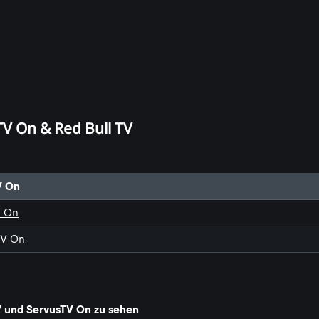
TV On & Red Bull TV
V On
V On
TV On
V und ServusTV On zu sehen