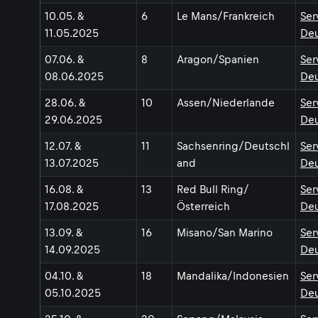
10.05. &
6
Le Mans/Frankreich
Ser
11.05.2025
Deu
07.06. &
8
Aragon/Spanien
Ser
08.06.2025
Deu
28.06. &
10
Assen/Niederlande
Ser
29.06.2025
Deu
12.07. &
11
Sachsenring/Deutschl
Ser
13.07.2025
and
Deu
16.08. &
13
Red Bull Ring/
Ser
17.08.2025
Österreich
Deu
13.09. &
16
Misano/San Marino
Ser
14.09.2025
Deu
04.10. &
18
Mandalika/Indonesien
Ser
05.10.2025
Deu