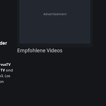
Advertisement
der
Empfohlene Videos
rvusTV
 TV
sind
3. Los
von