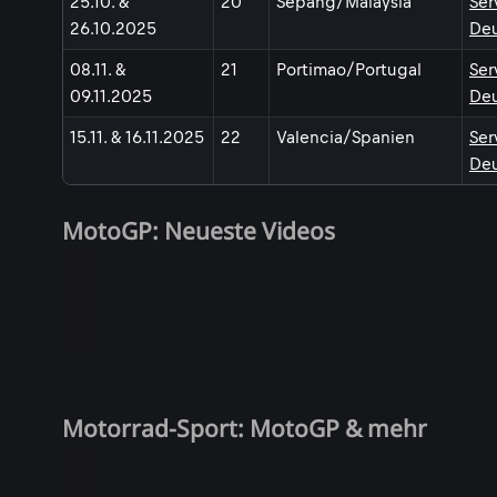
25.10. &
20
Sepang/Malaysia
Ser
26.10.2025
Deu
08.11. &
21
Portimao/Portugal
Ser
09.11.2025
Deu
15.11. & 16.11.2025
22
Valencia/Spanien
Ser
Deu
MotoGP: Neueste Videos
Motorrad-Sport: MotoGP & mehr