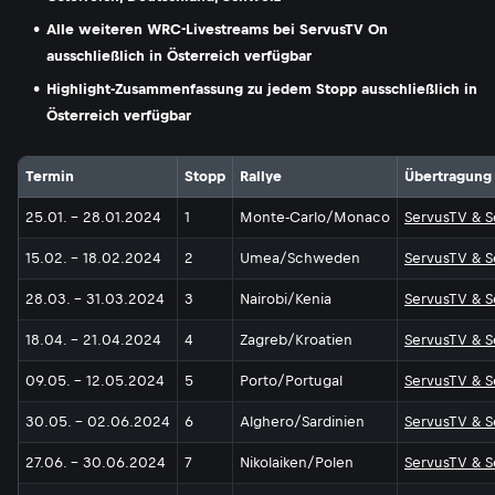
Alle weiteren WRC-Livestreams bei ServusTV On
ausschließlich in Österreich verfügbar
Highlight-Zusammenfassung zu jedem Stopp ausschließlich in
Österreich verfügbar
Termin
Stopp
Rallye
Übertragung
25.01. - 28.01.2024
1
Monte-Carlo/Monaco
ServusTV & 
15.02. - 18.02.2024
2
Umea/Schweden
ServusTV & 
28.03. - 31.03.2024
3
Nairobi/Kenia
ServusTV & 
18.04. - 21.04.2024
4
Zagreb/Kroatien
ServusTV & 
09.05. - 12.05.2024
5
Porto/Portugal
ServusTV & 
30.05. - 02.06.2024
6
Alghero/Sardinien
ServusTV & 
27.06. - 30.06.2024
7
Nikolaiken/Polen
ServusTV & 