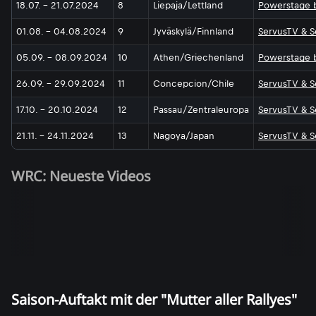
18.07. - 21.07.2024
8
Liepaja/Lettland
Powerstage b
01.08. - 04.08.2024
9
Jyväskylä/Finnland
ServusTV & 
05.09. - 08.09.2024
10
Athen/Griechenland
Powerstage b
26.09. - 29.09.2024
11
Concepcion/Chile
ServusTV & 
17.10. - 20.10.2024
12
Passau/Zentraleuropa
ServusTV & 
21.11. - 24.11.2024
13
Nagoya/Japan
ServusTV & 
WRC: Neueste Videos
Saison-Auftakt mit der "Mutter aller Rallyes"