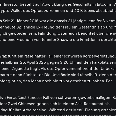
er Investor besteht auf Abwicklung des Geschäfts in Bitcoins. W
Krypto-Wallet des Opfers zu kommen und 40 Bitcoins abzubuch
b
Seit 21. Jänner 2018 war die damals 21-jährige Jennifer S. vermi
der heute 32-jährige Ex-Freund der Frau ein Geständnis ab und 
zu groß geworden sein. Fahndung Österreich berichtet über die 
 eine Freundin von Jennifer S. sowie die Ermittler in der aktu
az führt ein rätselhafter Fall einer schweren Körperverletzung.
deshalb am 25. April 2025 gegen 3:20 Uhr auf den Parkplatz sei
einer Zigarette fragt. Als das Opfer verneint, zieht der Unbeka
arm - dann flüchtet er. Die Umstände sind rätselhaft, denn der 
fer gibt an, den Mann noch nie zuvor gesehen zu haben. Per
ich
Ein äußerst kurioser Fall von schwerem gewerbsmäßigem B
eich: Zwei Chinesen geben sich in einem Asia-Restaurant als
ring für ihre Arbeiter sind. Während der Menü-Planung erzählen