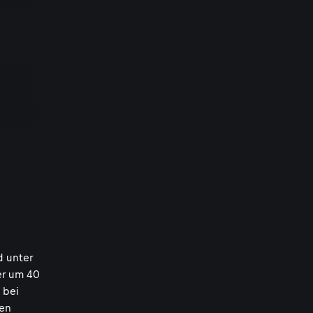
d unter
er um 40
 bei
gen