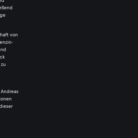
nd
ießend
ige
chaft von
enzin-
und
uck
 zu
. Andreas
tionen
dieser