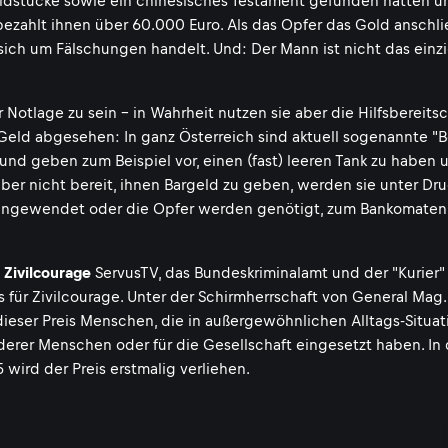
Goldstücke sowie ein chinesisches Testament gefunden hätten u
 bezahlt ihnen über 60.000 Euro. Als das Opfer das Gold anschl
s sich um Fälschungen handelt. Und: Der Mann ist nicht das einz
r Notlage zu sein - in Wahrheit nutzen sie aber die Hilfsbereits
Geld abgesehen: In ganz Österreich sind aktuell sogenannte "B
 und geben zum Beispiel vor, einen (fast) leeren Tank zu haben 
ber nicht bereit, ihnen Bargeld zu geben, werden sie unter Dr
t angewendet oder die Opfer werden genötigt, zum Bankomaten
 Zivilcourage
ServusTV, das Bundeskriminalamt und der "Kurier"
 für Zivilcourage. Unter der Schirmherrschaft von General Mag
dieser Preis Menschen, die in außergewöhnlichen Alltags-Situa
derer Menschen oder für die Gesellschaft eingesetzt haben. In 
wird der Preis erstmalig verliehen.