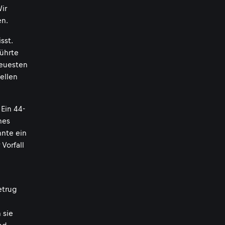
ir
en.
sst.
führte
neuesten
ellen
 Ein 44-
nes
nnte ein
Vorfall
etrug
 sie