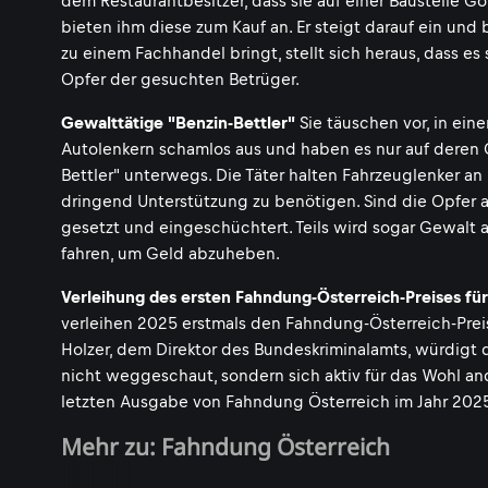
dem Restaurantbesitzer, dass sie auf einer Baustelle 
bieten ihm diese zum Kauf an. Er steigt darauf ein und
zu einem Fachhandel bringt, stellt sich heraus, dass e
Opfer der gesuchten Betrüger.
Gewalttätige "Benzin-Bettler"
Sie täuschen vor, in eine
Autolenkern schamlos aus und haben es nur auf deren 
Bettler" unterwegs. Die Täter halten Fahrzeuglenker an
dringend Unterstützung zu benötigen. Sind die Opfer a
gesetzt und eingeschüchtert. Teils wird sogar Gewal
fahren, um Geld abzuheben.
Verleihung des ersten Fahndung-Österreich-Preises für
verleihen 2025 erstmals den Fahndung-Österreich-Preis
Holzer, dem Direktor des Bundeskriminalamts, würdigt 
nicht weggeschaut, sondern sich aktiv für das Wohl an
letzten Ausgabe von Fahndung Österreich im Jahr 2025 
Mehr zu: Fahndung Österreich