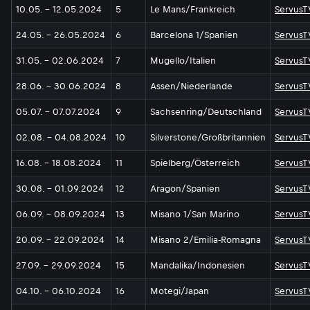
10.05. - 12.05.2024
5
Le Mans/Frankreich
ServusT
24.05. - 26.05.2024
6
Barcelona 1/Spanien
ServusT
31.05. - 02.06.2024
7
Mugello/Italien
ServusT
28.06. - 30.06.2024
8
Assen/Niederlande
ServusT
05.07. - 07.07.2024
9
Sachsenring/Deutschland
ServusT
02.08. - 04.08.2024
10
Silverstone/Großbritannien
ServusT
16.08. - 18.08.2024
11
Spielberg/Österreich
ServusT
30.08. - 01.09.2024
12
Aragon/Spanien
ServusT
06.09. - 08.09.2024
13
Misano 1/San Marino
ServusT
20.09. - 22.09.2024
14
Misano 2/Emilia-Romagna
ServusT
27.09. - 29.09.2024
15
Mandalika/Indonesien
ServusT
04.10. - 06.10.2024
16
Motegi/Japan
ServusT