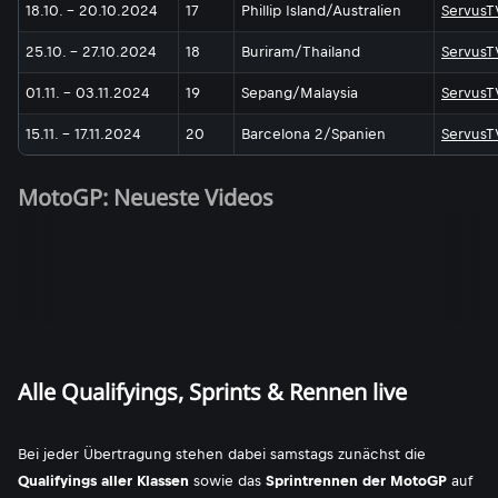
18.10. - 20.10.2024
17
Phillip Island/Australien
ServusT
25.10. - 27.10.2024
18
Buriram/Thailand
ServusT
01.11. - 03.11.2024
19
Sepang/Malaysia
ServusT
15.11. - 17.11.2024
20
Barcelona 2/Spanien
ServusT
MotoGP: Neueste Videos
Alle Qualifyings, Sprints & Rennen live
Bei jeder Übertragung stehen dabei samstags zunächst die
Qualifyings aller Klassen
sowie das
Sprintrennen der MotoGP
auf