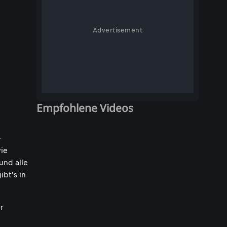
Advertisement
Empfohlene Videos
-
ie
und alle
bt's in
r