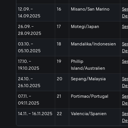
12.09. -
16
Misano/San Marino
Se
14.09.2025
De
26.09. -
17
Motegi/Japan
Se
28.09.2025
03.10. -
18
Mandalika/Indonesien
Se
05.10.2025
De
17.10. -
19
Phillip
Se
19.10.2025
Island/Australien
24.10. -
20
Sepang/Malaysia
Se
26.10.2025
De
07.11. -
21
Portimao/Portugal
Se
09.11.2025
De
14.11. - 16.11.2025
22
Valencia/Spanien
Se
De