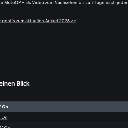
sse MotoGP - als Video zum Nachsehen bis zu 7 Tage nach jede
 geht's zum aktuellen Artikel 2026 >>
einen Blick
V On
V On
TV On