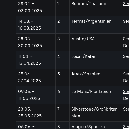
28.02. -
1
Buriram/Thailand
Se
02.03.2025
14.03. -
2
Termas/Argentinien
Se
16.03.2025
28.03. -
3
Austin/USA
Se
30.03.2025
De
11.04. -
4
Losail/Katar
Se
13.04.2025
25.04. -
5
Jerez/Spanien
Se
27.04.2025
De
09.05. -
6
Le Mans/Frankreich
Se
11.05.2025
De
23.05. -
7
Silverstone/Großbritan
Se
25.05.2025
nien
06.06. -
8
Aragon/Spanien
Se